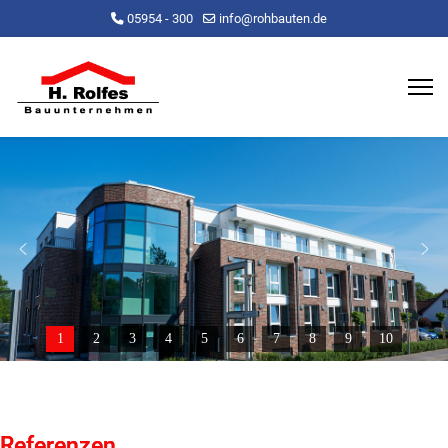
05954 - 300
info@rohbauten.de
1
2
3
4
5
6
7
8
9
10
Referenzen