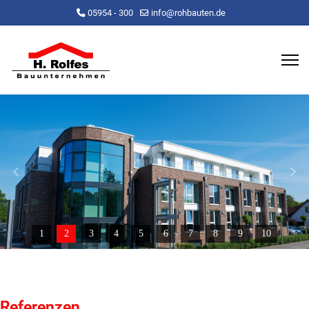
05954 - 300
info@rohbauten.de
1
2
3
4
5
6
7
8
9
10
Referenzen