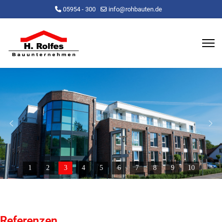
05954 - 300
info@rohbauten.de
1
2
3
4
5
6
7
8
9
10
Referenzen