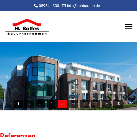
05954 - 300
info@rohbauten.de
1
2
3
4
5
6
7
8
9
10
Referenzen